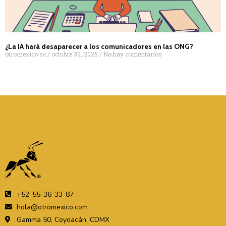
¿La IA hará desaparecer a los comunicadores en las ONG?
otromexico sc
octubre 30, 2025
No hay comentarios
+52-55-36-33-87
hola@otromexico.com
Gamma 50, Coyoacán, CDMX