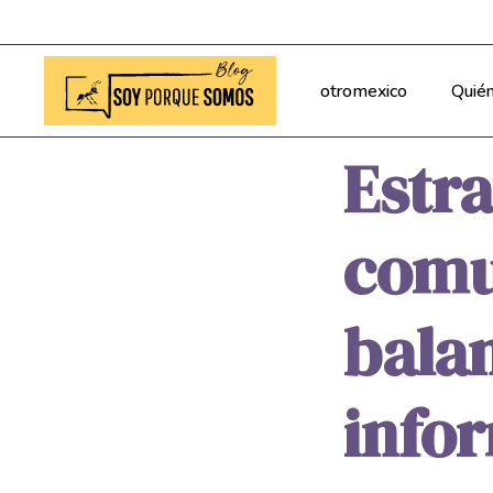
otromexico
Quié
Estra
comu
balan
info