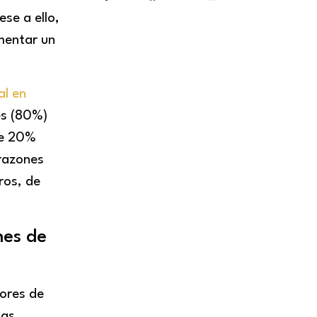
ese a ello,
ementar un
al en
es (80%)
 e 20%
 razones
ros, de
nes de
ores de
las