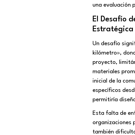
una evaluación 
El Desafío 
Estratégica
Un desafío signi
kilómetro», dond
proyecto, limitá
materiales promo
inicial de la co
específicos desde
permitiría dise
Esta falta de en
organizaciones 
también dificult