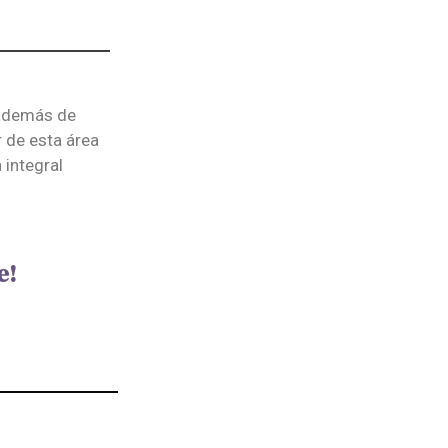
 además de
r de esta área
 integral
.
e!