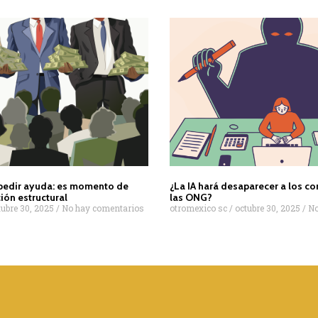
 pedir ayuda: es momento de
¿La IA hará desaparecer a los c
ción estructural
las ONG?
ubre 30, 2025
No hay comentarios
otromexico sc
octubre 30, 2025
No