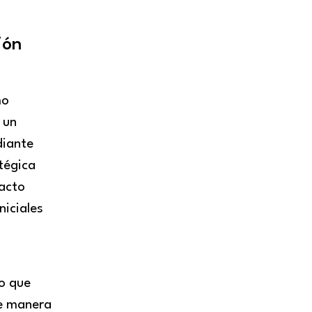
ión
mo
 un
diante
tégica
pacto
niciales
o que
de manera