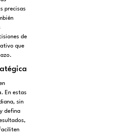
s precisas
ambién
s
cisiones de
gativo que
lazo.
ratégica
en
. En estas
diana, sin
 y defina
esultados,
aciliten