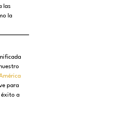
a las
mo la
nificada
 nuestro
 América
ve para
 éxito a