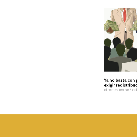
Ya no basta con
exigir redistribu
otromexico sc
oct