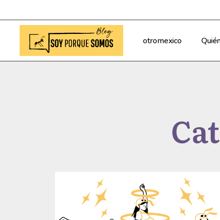
otromexico
Quié
Cat