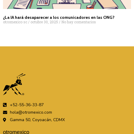
¿La IA hará desaparecer a los comunicadores en las ONG?
otromexico sc
octubre 30, 2025
No hay comentarios
+52-55-36-33-87
hola@otromexico.com
Gamma 50, Coyoacán, CDMX
otromexico