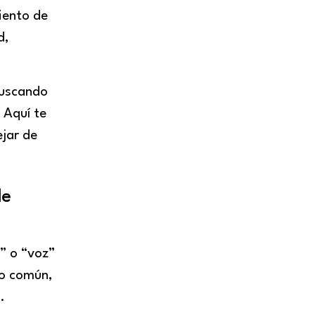
iento de
d,
buscando
 Aquí te
ejar de
de
o” o “voz”
co común,
.