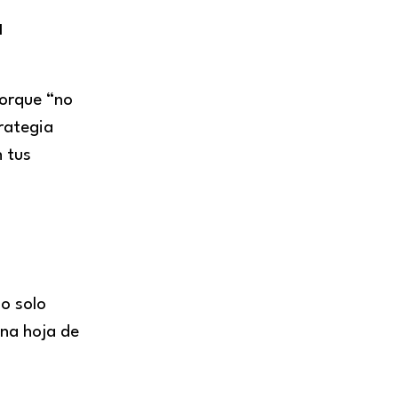
a
porque “no
rategia
n tus
po solo
una hoja de