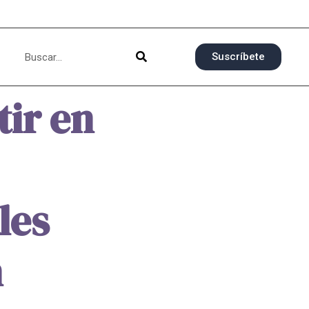
Suscríbete
ir en
les
n