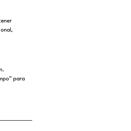
tener
ional,
n.
empo” para