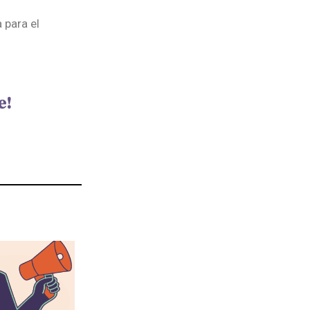
 para el
e!