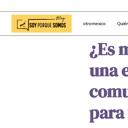
otromexico
Quié
¿Es 
una e
comu
para 