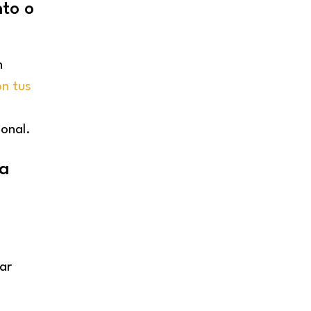
nto o
n
on tus
ional.
ía
ar